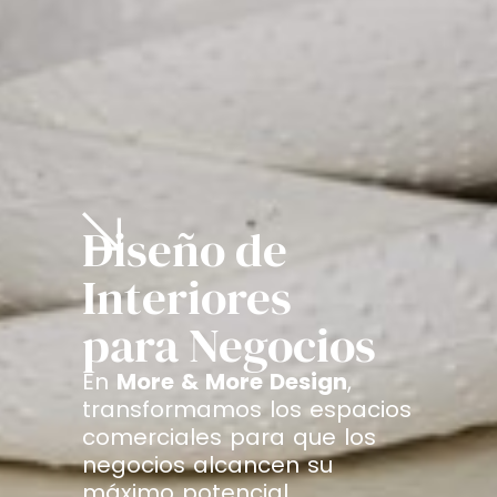
Diseño de
Interiores
para Negocios
En
More & More Design
,
transformamos los espacios
comerciales para que los
negocios alcancen su
máximo potencial,