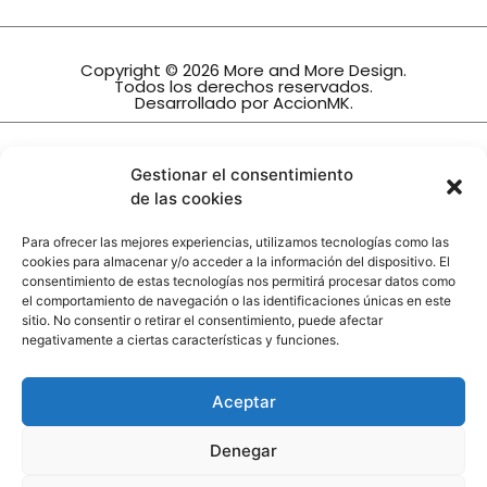
Copyright © 2026 More and More Design.
Todos los derechos reservados.
Desarrollado por
AccionMK
.
INTERIORISMO TRINIDAD, S.L.
Gestionar el consentimiento
Ha sido beneficiario de la subvención
de las cookies
Orden de 27 de diciembre de 2022, por la que se
establecen las bases reguladoras para la
Para ofrecer las mejores experiencias, utilizamos tecnologías como las
concesión de subvenciones, en régimen de
cookies para almacenar y/o acceder a la información del dispositivo. El
concurrencia no competitiva, destinadas a
consentimiento de estas tecnologías nos permitirá procesar datos como
actualizar e impulsar el sector comercial en
el comportamiento de navegación o las identificaciones únicas en este
Andalucía mediante la implementación de
sitio. No consentir o retirar el consentimiento, puede afectar
nuevas tecnologías, dentro del Programa de
negativamente a ciertas características y funciones.
modernización del comercio, para la línea 1
dirigida a pymes del sector comercial.
Financiado por la Unión Europea-Next
Aceptar
Generation EU
Denegar