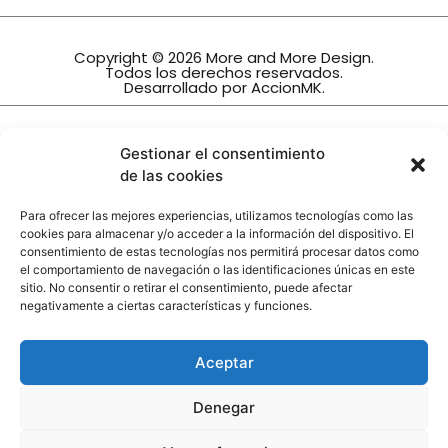
Copyright © 2026 More and More Design.
Todos los derechos reservados.
Desarrollado por
AccionMK
.
INTERIORISMO TRINIDAD, S.L.
Gestionar el consentimiento
Ha sido beneficiario de la subvención
de las cookies
Orden de 27 de diciembre de 2022, por la que se
establecen las bases reguladoras para la
Para ofrecer las mejores experiencias, utilizamos tecnologías como las
concesión de subvenciones, en régimen de
cookies para almacenar y/o acceder a la información del dispositivo. El
concurrencia no competitiva, destinadas a
consentimiento de estas tecnologías nos permitirá procesar datos como
actualizar e impulsar el sector comercial en
el comportamiento de navegación o las identificaciones únicas en este
Andalucía mediante la implementación de
sitio. No consentir o retirar el consentimiento, puede afectar
nuevas tecnologías, dentro del Programa de
negativamente a ciertas características y funciones.
modernización del comercio, para la línea 1
dirigida a pymes del sector comercial.
Financiado por la Unión Europea-Next
Aceptar
Generation EU
Denegar