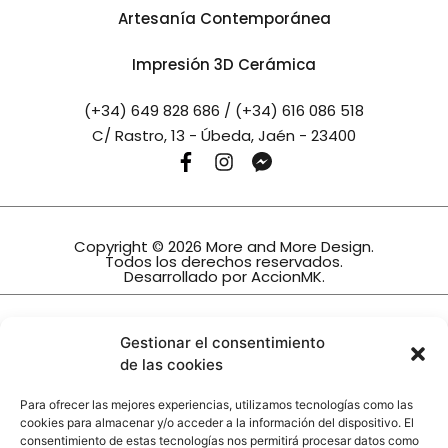
Artesanía Contemporánea
Impresión 3D Cerámica
(+34) 649 828 686 / (+34) 616 086 518
C/ Rastro, 13 - Úbeda, Jaén - 23400
Copyright © 2026 More and More Design.
Todos los derechos reservados.
Desarrollado por
AccionMK
.
INTERIORISMO TRINIDAD, S.L.
Gestionar el consentimiento
Ha sido beneficiario de la subvención
de las cookies
Orden de 27 de diciembre de 2022, por la que se
establecen las bases reguladoras para la
Para ofrecer las mejores experiencias, utilizamos tecnologías como las
concesión de subvenciones, en régimen de
cookies para almacenar y/o acceder a la información del dispositivo. El
concurrencia no competitiva, destinadas a
consentimiento de estas tecnologías nos permitirá procesar datos como
actualizar e impulsar el sector comercial en