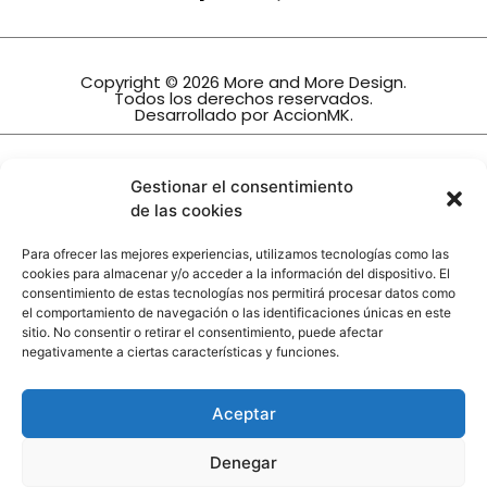
Copyright © 2026 More and More Design.
Todos los derechos reservados.
Desarrollado por
AccionMK
.
INTERIORISMO TRINIDAD, S.L.
Gestionar el consentimiento
Ha sido beneficiario de la subvención
de las cookies
Orden de 27 de diciembre de 2022, por la que se
establecen las bases reguladoras para la
Para ofrecer las mejores experiencias, utilizamos tecnologías como las
concesión de subvenciones, en régimen de
cookies para almacenar y/o acceder a la información del dispositivo. El
concurrencia no competitiva, destinadas a
consentimiento de estas tecnologías nos permitirá procesar datos como
actualizar e impulsar el sector comercial en
el comportamiento de navegación o las identificaciones únicas en este
Andalucía mediante la implementación de
sitio. No consentir o retirar el consentimiento, puede afectar
nuevas tecnologías, dentro del Programa de
negativamente a ciertas características y funciones.
modernización del comercio, para la línea 1
dirigida a pymes del sector comercial.
Financiado por la Unión Europea-Next
Aceptar
Generation EU
Denegar