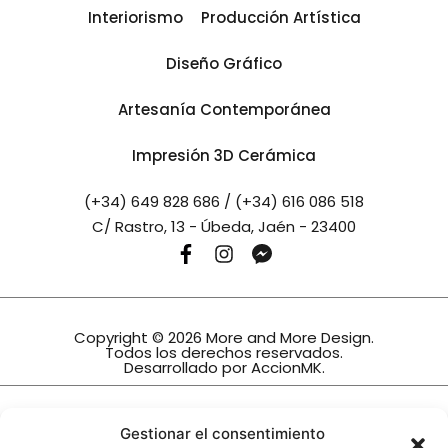
Interiorismo
Producción Artística
Diseño Gráfico
Artesanía Contemporánea
Impresión 3D Cerámica
(+34) 649 828 686 / (+34) 616 086 518
C/ Rastro, 13 - Úbeda, Jaén - 23400
Copyright © 2026 More and More Design.
Todos los derechos reservados.
Desarrollado por
AccionMK
.
INTERIORISMO TRINIDAD, S.L.
Gestionar el consentimiento
Ha sido beneficiario de la subvención