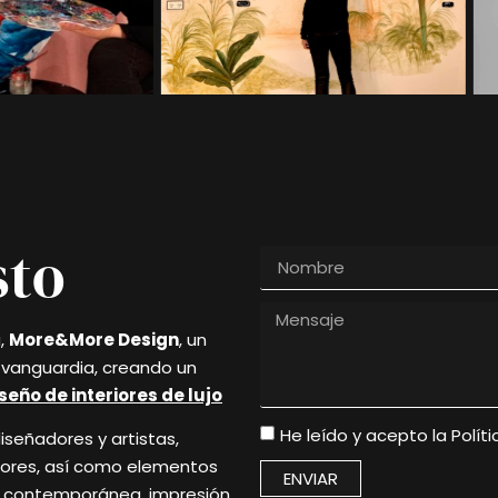
sto
a,
More&More Design
, un
y vanguardia, creando un
seño de interiores de lujo
He leído y acepto la
Polít
señadores y artistas,
riores, así como elementos
ENVIAR
nía contemporánea, impresión