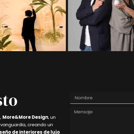
sto
a,
More&More Design
, un
y vanguardia, creando un
seño de interiores de lujo