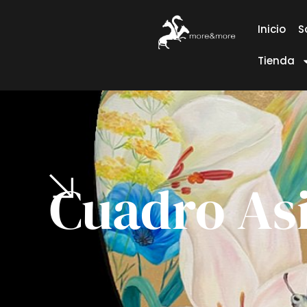
Inicio
S
Tienda
Cuadro As