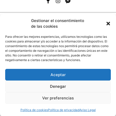
Gestionar el consentimiento
Copyright © 2026 More and More Design.
de las cookies
Todos los derechos reservados.
Desarrollado por
AccionMK
.
Para ofrecer las mejores experiencias, utilizamos tecnologías como las
cookies para almacenar y/o acceder a la información del dispositivo. El
INTERIORISMO TRINIDAD, S.L.
consentimiento de estas tecnologías nos permitirá procesar datos como
Ha sido beneficiario de la subvención
el comportamiento de navegación o las identificaciones únicas en este
Orden de 27 de diciembre de 2022, por la que se
sitio. No consentir o retirar el consentimiento, puede afectar
establecen las bases reguladoras para la
negativamente a ciertas características y funciones.
concesión de subvenciones, en régimen de
concurrencia no competitiva, destinadas a
actualizar e impulsar el sector comercial en
Aceptar
Andalucía mediante la implementación de
nuevas tecnologías, dentro del Programa de
Denegar
modernización del comercio, para la línea 1
dirigida a pymes del sector comercial.
Financiado por la Unión Europea-Next
Ver preferencias
Generation EU
Política de cookies
Política de privacidad
Aviso Legal