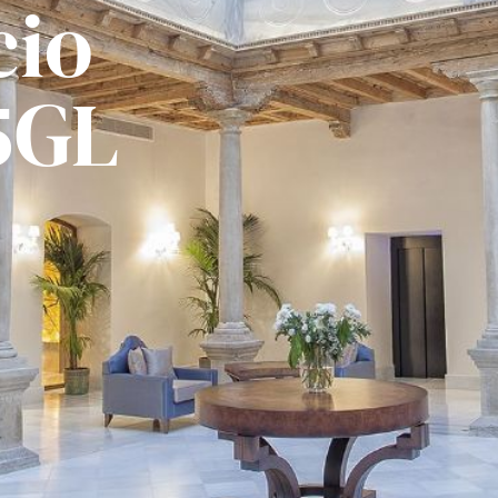
cio
5GL