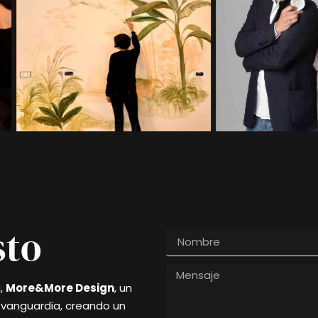
sto
a,
More&More Design
, un
y vanguardia, creando un