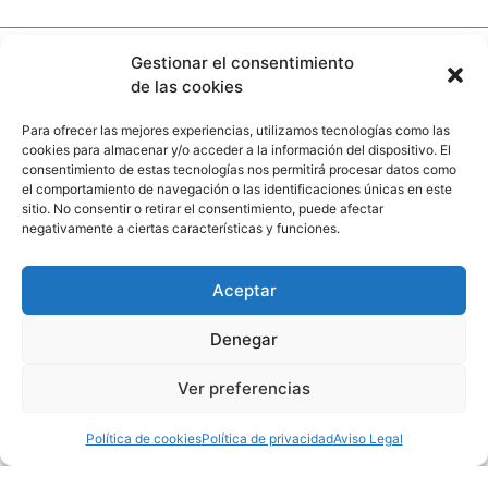
Gestionar el consentimiento
Copyright © 2026 More and More Design.
de las cookies
Todos los derechos reservados.
Desarrollado por
AccionMK
.
Para ofrecer las mejores experiencias, utilizamos tecnologías como las
cookies para almacenar y/o acceder a la información del dispositivo. El
INTERIORISMO TRINIDAD, S.L.
consentimiento de estas tecnologías nos permitirá procesar datos como
Ha sido beneficiario de la subvención
el comportamiento de navegación o las identificaciones únicas en este
Orden de 27 de diciembre de 2022, por la que se
sitio. No consentir o retirar el consentimiento, puede afectar
establecen las bases reguladoras para la
negativamente a ciertas características y funciones.
concesión de subvenciones, en régimen de
concurrencia no competitiva, destinadas a
actualizar e impulsar el sector comercial en
Aceptar
Andalucía mediante la implementación de
nuevas tecnologías, dentro del Programa de
Denegar
modernización del comercio, para la línea 1
dirigida a pymes del sector comercial.
Financiado por la Unión Europea-Next
Ver preferencias
Generation EU
Política de cookies
Política de privacidad
Aviso Legal